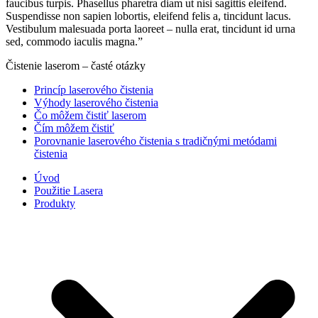
faucibus turpis. Phasellus pharetra diam ut nisi sagittis eleifend.
Suspendisse non sapien lobortis, eleifend felis a, tincidunt lacus.
Vestibulum malesuada porta laoreet – nulla erat, tincidunt id urna
sed, commodo iaculis magna.”
Čistenie laserom – časté otázky
Princíp laserového čistenia
Výhody laserového čistenia
Čo môžem čistiť laserom
Čím môžem čistiť
Porovnanie laserového čistenia s tradičnými metódami
čistenia
Úvod
Použitie Lasera
Produkty