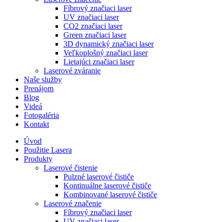
Fíbrový značiaci laser
UV značiaci laser
CO2 značiaci laser
Green značiaci laser
3D dynamický značiaci laser
Veľkoplošný značiaci laser
Lietajúci značiaci laser
Laserové zváranie
Naše služby
Prenájom
Blog
Videá
Fotogaléria
Kontakt
Úvod
Použitie Lasera
Produkty
Laserové čistenie
Pulzné laserové čističe
Kontinuálne laserové čističe
Kombinované laserové čističe
Laserové značenie
Fíbrový značiaci laser
UV značiaci laser