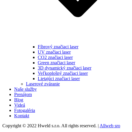
Fíbrový značiaci laser
UV značiaci laser
CO2 značiaci laser
Green značiaci laser
3D dynamický značiaci laser
Veľkoplošný značiaci laser
Lietajúci značiaci laser
Laserové zváranie
Naše služby
Prenájom
Blog
Videá
Fotogaléria
Kontakt
Copyright © 2022 Hweld s.r.o. All rights reserved. |
Allweb sro