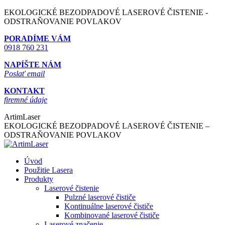
Skip
EKOLOGICKÉ BEZODPADOVÉ LASEROVÉ ČISTENIE -
to
ODSTRAŇOVANIE POVLAKOV
content
PORADÍME VÁM
0918 760 231
NAPÍŠTE NÁM
Poslať email
KONTAKT
firemné údaje
ArtimLaser
EKOLOGICKÉ BEZODPADOVÉ LASEROVÉ ČISTENIE –
ODSTRAŇOVANIE POVLAKOV
Úvod
Použitie Lasera
Produkty
Laserové čistenie
Pulzné laserové čističe
Kontinuálne laserové čističe
Kombinované laserové čističe
Laserové značenie