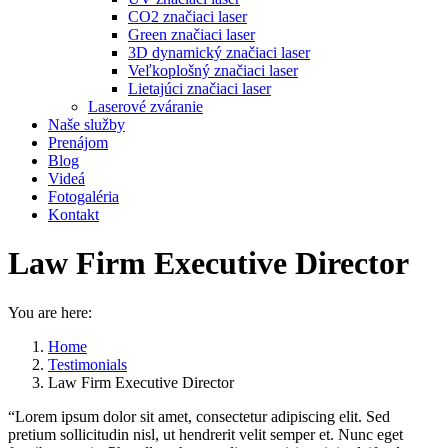
CO2 značiaci laser
Green značiaci laser
3D dynamický značiaci laser
Veľkoplošný značiaci laser
Lietajúci značiaci laser
Laserové zváranie
Naše služby
Prenájom
Blog
Videá
Fotogaléria
Kontakt
Law Firm Executive Director
You are here:
Home
Testimonials
Law Firm Executive Director
“Lorem ipsum dolor sit amet, consectetur adipiscing elit. Sed
pretium sollicitudin nisl, ut hendrerit velit semper et. Nunc eget