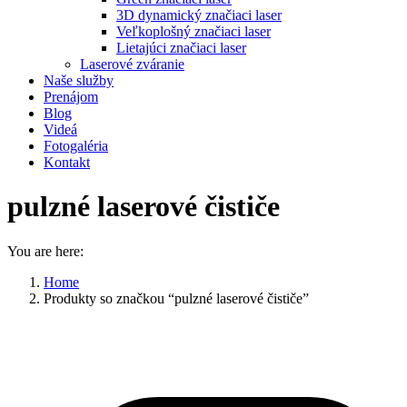
3D dynamický značiaci laser
Veľkoplošný značiaci laser
Lietajúci značiaci laser
Laserové zváranie
Naše služby
Prenájom
Blog
Videá
Fotogaléria
Kontakt
pulzné laserové čističe
You are here:
Home
Produkty so značkou “pulzné laserové čističe”