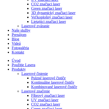
CO2 značiaci laser
Green značiaci laser
3D dynamický značiaci laser
Veľkoplošný značiaci laser
Lietajúci značiaci laser
Laserové zváranie
Naše služby
Prenájom
Blog
Videá
Fotogaléria
Kontakt
Úvod
Použitie Lasera
Produkty
Laserové čistenie
Pulzné laserové čističe
Kontinuálne laserové čističe
Kombinované laserové čističe
Laserové značenie
Fíbrový značiaci laser
UV značiaci laser
CO2 značiaci laser
Green značiaci laser