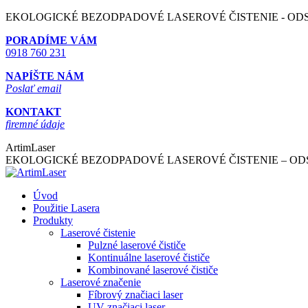
Skip
EKOLOGICKÉ BEZODPADOVÉ LASEROVÉ ČISTENIE - O
to
PORADÍME VÁM
content
0918 760 231
NAPÍŠTE NÁM
Poslať email
KONTAKT
firemné údaje
ArtimLaser
EKOLOGICKÉ BEZODPADOVÉ LASEROVÉ ČISTENIE – O
Úvod
Použitie Lasera
Produkty
Laserové čistenie
Pulzné laserové čističe
Kontinuálne laserové čističe
Kombinované laserové čističe
Laserové značenie
Fíbrový značiaci laser
UV značiaci laser