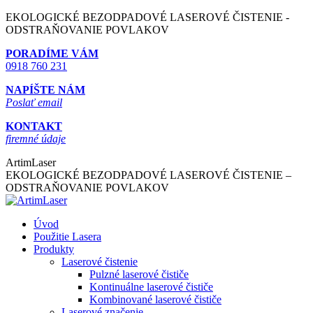
Skip
EKOLOGICKÉ BEZODPADOVÉ LASEROVÉ ČISTENIE -
to
ODSTRAŇOVANIE POVLAKOV
content
PORADÍME VÁM
0918 760 231
NAPÍŠTE NÁM
Poslať email
KONTAKT
firemné údaje
ArtimLaser
EKOLOGICKÉ BEZODPADOVÉ LASEROVÉ ČISTENIE –
ODSTRAŇOVANIE POVLAKOV
Úvod
Použitie Lasera
Produkty
Laserové čistenie
Pulzné laserové čističe
Kontinuálne laserové čističe
Kombinované laserové čističe
Laserové značenie