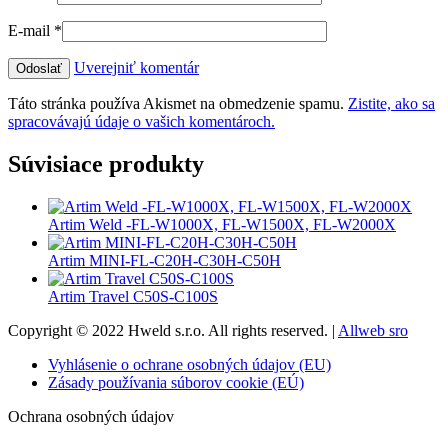
E-mail
*
Uverejniť komentár
Táto stránka používa Akismet na obmedzenie spamu.
Zistite, ako sa
spracovávajú údaje o vašich komentároch.
Súvisiace produkty
Artim Weld -FL-W1000X, FL-W1500X, FL-W2000X
Artim MINI-FL-C20H-C30H-C50H
Artim Travel C50S-C100S
Copyright © 2022 Hweld s.r.o. All rights reserved. |
Allweb sro
Vyhlásenie o ochrane osobných údajov (EU)
Zásady používania súborov cookie (EÚ)
Ochrana osobných údajov