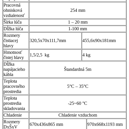
Pracovná
ohnisková
254 mm
vzdialenosť
Šírka lúča
1 – 20 mm
Dĺžka lúča
1-100 mm
Rozmery
čistiacej
320,5x70x111,7mm
455,6x90x181mm
hlavy
Hmotnosť
1,5/2,5 kg
4 kg
čistej hlavy
Dĺžka
napájacieho
Štandardná 5m
kábla
Teplota
pracovného
5°C – 35°C
prostredia
Teplota
prostredia
-25~60 °C
skladovania
Chladenie
Chladenie vzduchom
Rozmery
670x436x865 mm
970x668x1193 mm
DxŠxV