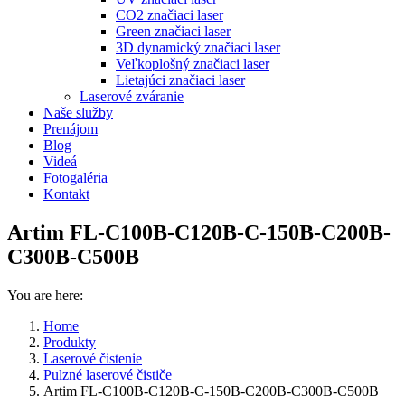
CO2 značiaci laser
Green značiaci laser
3D dynamický značiaci laser
Veľkoplošný značiaci laser
Lietajúci značiaci laser
Laserové zváranie
Naše služby
Prenájom
Blog
Videá
Fotogaléria
Kontakt
Artim FL-C100B-C120B-C-150B-C200B-
C300B-C500B
You are here:
Home
Produkty
Laserové čistenie
Pulzné laserové čističe
Artim FL-C100B-C120B-C-150B-C200B-C300B-C500B