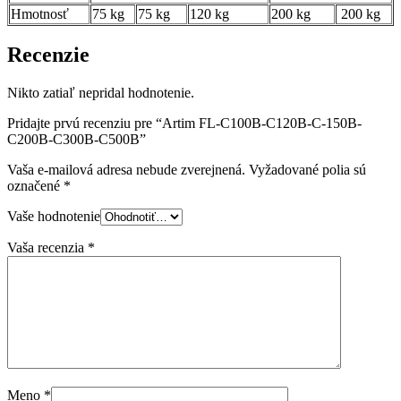
Hmotnosť
75 kg
75 kg
120 kg
200 kg
200 kg
Recenzie
Nikto zatiaľ nepridal hodnotenie.
Pridajte prvú recenziu pre “Artim FL-C100B-C120B-C-150B-
C200B-C300B-C500B”
Vaša e-mailová adresa nebude zverejnená.
Vyžadované polia sú
označené
*
Vaše hodnotenie
Vaša recenzia
*
Meno
*