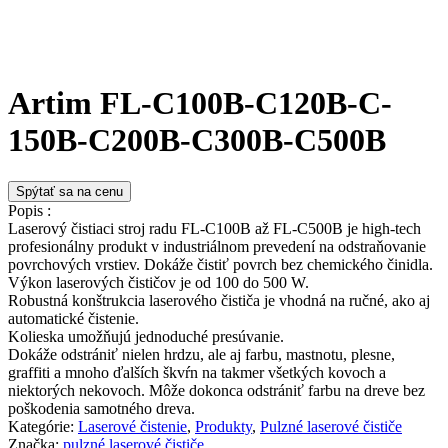
Artim FL-C100B-C120B-C-
150B-C200B-C300B-C500B
Spýtať sa na cenu
Popis :
Laserový čistiaci stroj radu FL-C100B až FL-C500B je high-tech
profesionálny produkt v industriálnom prevedení na odstraňovanie
povrchových vrstiev. Dokáže čistiť povrch bez chemického činidla.
Výkon laserových čističov je od 100 do 500 W.
Robustná konštrukcia laserového čističa je vhodná na ručné, ako aj
automatické čistenie.
Kolieska umožňujú jednoduché presúvanie.
Dokáže odstrániť nielen hrdzu, ale aj farbu, mastnotu, plesne,
graffiti a mnoho ďalších škvŕn na takmer všetkých kovoch a
niektorých nekovoch. Môže dokonca odstrániť farbu na dreve bez
poškodenia samotného dreva.
Kategórie:
Laserové čistenie
,
Produkty
,
Pulzné laserové čističe
Značka:
pulzné laserové čističe