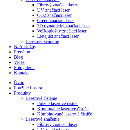
Fíbrový značiaci laser
UV značiaci laser
CO2 značiaci laser
Green značiaci laser
3D dynamický značiaci laser
Veľkoplošný značiaci laser
Lietajúci značiaci laser
Laserové zváranie
Naše služby
Prenájom
Blog
Videá
Fotogaléria
Kontakt
Úvod
Použitie Lasera
Produkty
Laserové čistenie
Pulzné laserové čističe
Kontinuálne laserové čističe
Kombinované laserové čističe
Laserové značenie
Fíbrový značiaci laser
UV značiaci laser