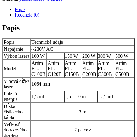
Popis
Recenzie (0)
Popis
Popis
Technické údaje
Napájanie
~230V AC
Výkon lasera
100 W
150 W
200 W
300 W
500 W
Artim
Artim
Artim
Artim
Artim
Artim
Model
FL-
FL-
FL-
FL-
FL-
FL-
C100B
C120B
C150B
C200B
C300B
C500B
Vlnová dĺžka
1064 mm
lasera
Pulzná
1,5 mJ
1,5 – 10 mJ
12,5 mJ
energia
Dĺžka
čistiaceho
3 m
kábla
Veľkosť
dotykového
7 palcov
displeja