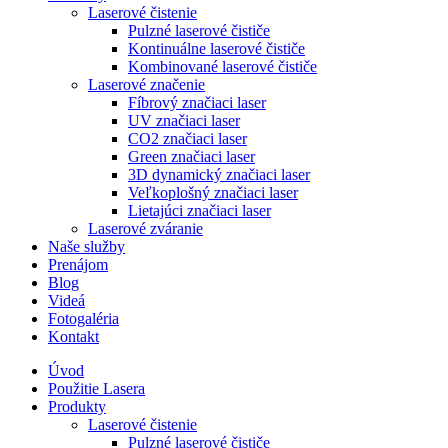
Laserové čistenie
Pulzné laserové čističe
Kontinuálne laserové čističe
Kombinované laserové čističe
Laserové značenie
Fíbrový značiaci laser
UV značiaci laser
CO2 značiaci laser
Green značiaci laser
3D dynamický značiaci laser
Veľkoplošný značiaci laser
Lietajúci značiaci laser
Laserové zváranie
Naše služby
Prenájom
Blog
Videá
Fotogaléria
Kontakt
Úvod
Použitie Lasera
Produkty
Laserové čistenie
Pulzné laserové čističe