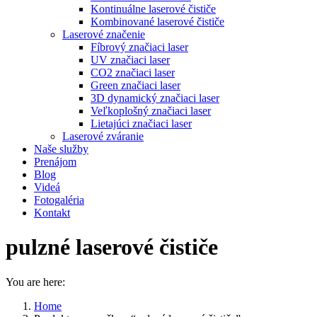
Kontinuálne laserové čističe
Kombinované laserové čističe
Laserové značenie
Fíbrový značiaci laser
UV značiaci laser
CO2 značiaci laser
Green značiaci laser
3D dynamický značiaci laser
Veľkoplošný značiaci laser
Lietajúci značiaci laser
Laserové zváranie
Naše služby
Prenájom
Blog
Videá
Fotogaléria
Kontakt
pulzné laserové čističe
You are here:
Home