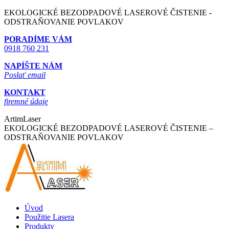
Skip
EKOLOGICKÉ BEZODPADOVÉ LASEROVÉ ČISTENIE -
to
ODSTRAŇOVANIE POVLAKOV
content
PORADÍME VÁM
0918 760 231
NAPÍŠTE NÁM
Poslať email
KONTAKT
firemné údaje
ArtimLaser
EKOLOGICKÉ BEZODPADOVÉ LASEROVÉ ČISTENIE –
ODSTRAŇOVANIE POVLAKOV
Úvod
Použitie Lasera
Produkty