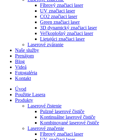
Fíbrový značiaci laser
UV značiaci laser
CO2 značiaci laser
Green značiaci laser
3D dynamický značiaci laser
Veľkoplošný značiaci laser
Lietajúci značiaci laser
Laserové zváranie
Naše služby
Prenájom
Blog
Videá
Fotogaléria
Kontakt
Úvod
Použitie Lasera
Produkty
Laserové čistenie
Pulzné laserové čističe
Kontinuálne laserové čističe
Kombinované laserové čističe
Laserové značenie
Fíbrový značiaci laser
UV značiaci laser