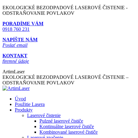
Skip
EKOLOGICKÉ BEZODPADOVÉ LASEROVÉ ČISTENIE -
to
ODSTRAŇOVANIE POVLAKOV
content
PORADÍME VÁM
0918 760 231
NAPÍŠTE NÁM
Poslať email
KONTAKT
firemné údaje
ArtimLaser
EKOLOGICKÉ BEZODPADOVÉ LASEROVÉ ČISTENIE –
ODSTRAŇOVANIE POVLAKOV
Úvod
Použitie Lasera
Produkty
Laserové čistenie
Pulzné laserové čističe
Kontinuálne laserové čističe
Kombinované laserové čističe
Laserové značenie